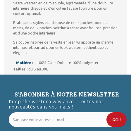
Veste western en daim souple, agrémentée d’une doublure
intérieure chaude et d’un col en fausse fourrure pour un
confort optimal.
Pratique et stylée, elle dispose de deux poches pour les
mains, de deux poches poitrine à rabat avec bouton-pression
et d’une poche intérieure.
Sa coupe inspirée de la veste en jean lui apporte un charme
intemporel, parfait pour un look western authentique et
élégant.
Matière :
100% Cuir - Doblure 100% polyester
Tailles :
du S au 3XL
S'ABONNER À NOTRE NEWSLETTER
Keep the western way alive ! Toutes nos
nouveautés dans vos mails !
GO !