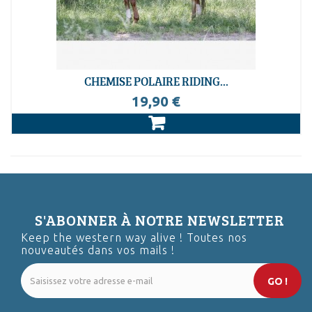
CHEMISE POLAIRE RIDING...
EN STOCK
19,90 €
S'ABONNER À NOTRE NEWSLETTER
Keep the western way alive ! Toutes nos
nouveautés dans vos mails !
GO !