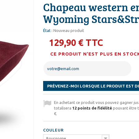
Chapeau western en
Wyoming Stars&Str
État :
Nouveau produit
129,90 €
TTC
CE PRODUIT N'EST PLUS EN STOC
PRÉVENEZ-MOI LORSQUE LE PRODUIT EST D
En achetant ce produit vous pouvez gagner ju
totalisera
12
points de fidélité
pouvant être t
€
.
COULEUR
Bourgogne