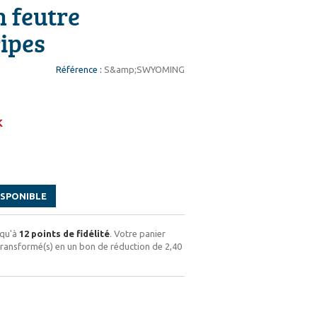
 feutre
ipes
Référence :
S&amp;SWYOMING
K
ISPONIBLE
squ'à
12
points de fidélité
. Votre panier
ransformé(s) en un bon de réduction de
2,40