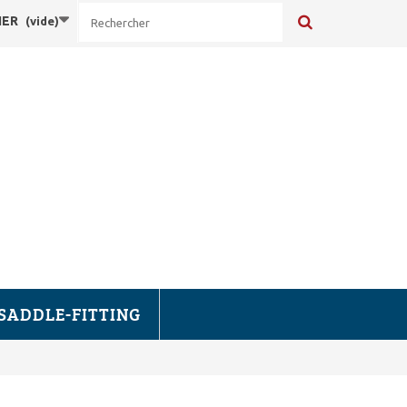
IER
(vide)
SADDLE-FITTING